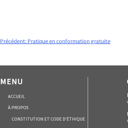
Navigation
Précédent:
Pratique en conformation gratuite
de
l’article
MENU
ACCUEIL
À PROPOS
CONSTITUTION ET CODE D’ÉTHIQUE