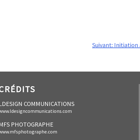
Suivant:
Initiation
CRÉDITS
LDESIGN COMMUNICATIONS
www.ldesigncommunications.com
MFS PHOTOGRAPHE
www.mfsphotographe.com