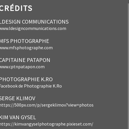
CRÉDITS
LDESIGN COMMUNICATIONS
www.ldesigncommunications.com
MFS PHOTOGRAPHE
www.mfsphotographe.com
CAPITAINE PATAPON
www.cptnpatapon.com
PHOTOGRAPHIE K.RO
Facebook de Photographie K.Ro
SERGE KLIMOV
https://500px.com/p/sergeklimov?view=photos
KIM VAN GYSEL
https://kimvangyselphotographe.pixieset.com/